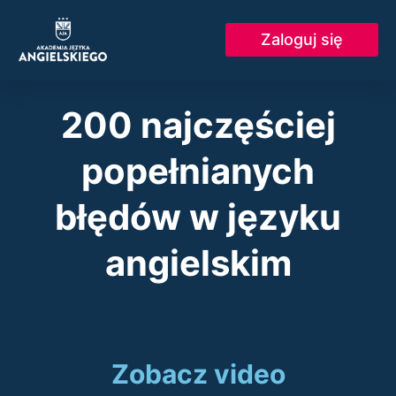
Skip
to
Zaloguj się
content
200 najczęściej
popełnianych
błędów w języku
angielskim
Zobacz video