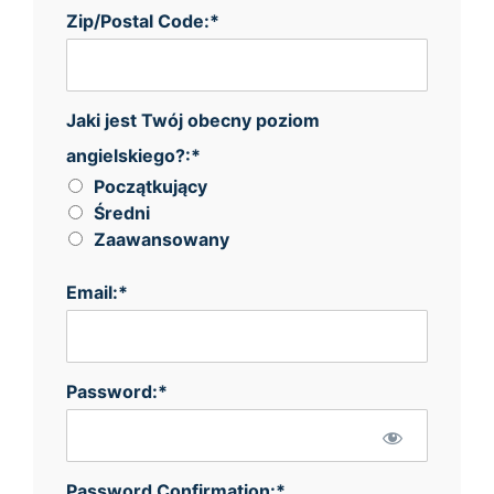
Zip/Postal Code:*
Jaki jest Twój obecny poziom angielskiego?
Jaki jest Twój obecny poziom
angielskiego?:*
Początkujący
Średni
Zaawansowany
Email:*
Password:*
Password Confirmation:*