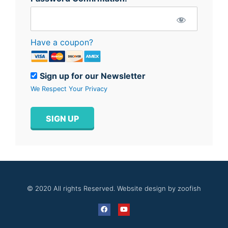
Have a coupon?
Sign up for our Newsletter
We Respect Your Privacy
No val
© 2020 All rights Reserved. Website design by zoofish
F
Y
a
o
c
u
e
t