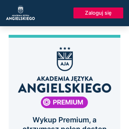
Skip
to
Zaloguj się
content
Wykup Premium, a