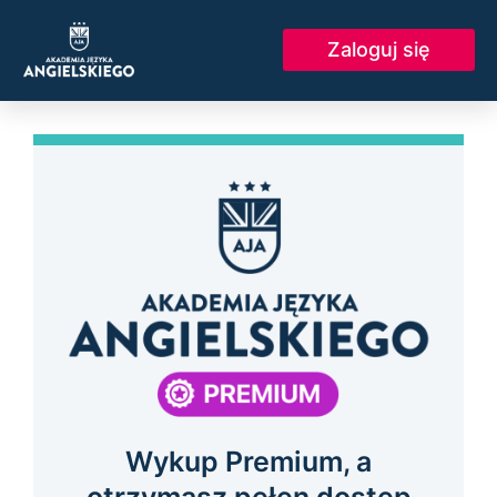
Skip
to
Zaloguj się
content
Wykup Premium, a