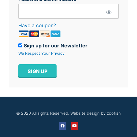
Have a coupon?
Sign up for our Newsletter
We Respect Your Privacy
No val
© 2020 All rights Reserved. Website design by zoofish
F
Y
a
o
c
u
e
t