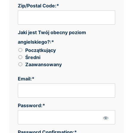
Zip/Postal Code:*
Jaki jest Twój obecny poziom angielskiego?
Jaki jest Twój obecny poziom
angielskiego?:*
Początkujący
Średni
Zaawansowany
Email:*
Password:*
Password Confirmation:*