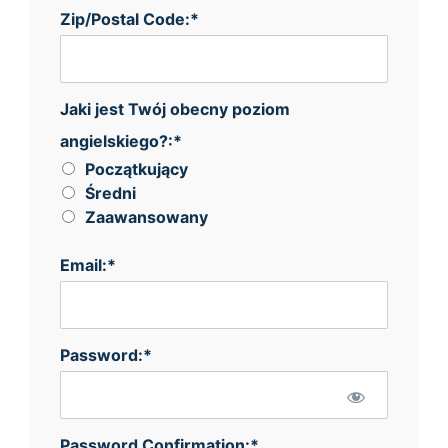
Zip/Postal Code:*
Jaki jest Twój obecny poziom angielskiego?
Jaki jest Twój obecny poziom
angielskiego?:*
Początkujący
Średni
Zaawansowany
Email:*
Password:*
Password Confirmation:*