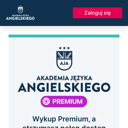
Skip
to
Zaloguj się
content
Wykup Premium, a