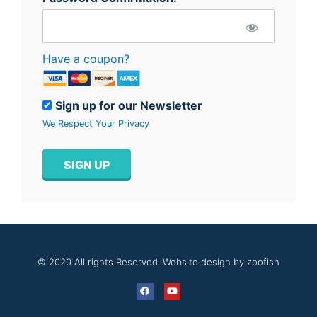
Have a coupon?
Sign up for our Newsletter
We Respect Your Privacy
No val
© 2020 All rights Reserved. Website design by zoofish
F
Y
a
o
c
u
e
t