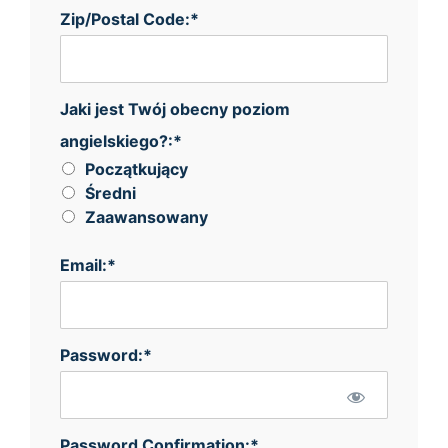
Zip/Postal Code:*
Jaki jest Twój obecny poziom angielskiego?
Jaki jest Twój obecny poziom
angielskiego?:*
Początkujący
Średni
Zaawansowany
Email:*
Password:*
Password Confirmation:*