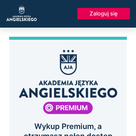
Skip
to
Zaloguj się
content
Wykup Premium, a