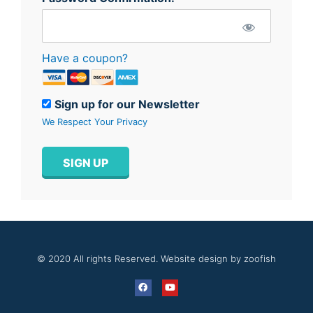
Have a coupon?
Sign up for our Newsletter
We Respect Your Privacy
No val
© 2020 All rights Reserved. Website design by zoofish
F
Y
a
o
c
u
e
t