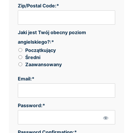
Zip/Postal Code:*
Jaki jest Twój obecny poziom angielskiego?
Jaki jest Twój obecny poziom
angielskiego?:*
Początkujący
Średni
Zaawansowany
Email:*
Password:*
Password Confirmation:*