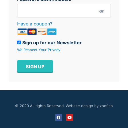
Have a coupon?
Sign up for our Newsletter
We Respect Your Privacy
No val
© 2020 All rights Reserved. Website design by zoofish
F
Y
a
o
c
u
e
t