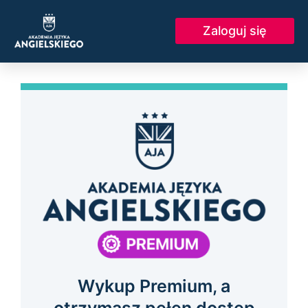
Skip
to
Zaloguj się
content
Wykup Premium, a