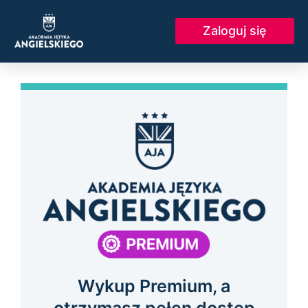
Skip
to
Zaloguj się
content
Wykup Premium, a