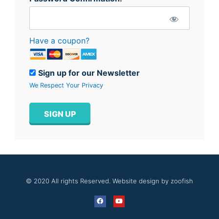
Have a coupon?
Sign up for our Newsletter
We Respect Your Privacy
No val
© 2020 All rights Reserved. Website design by zoofish
F
Y
a
o
c
u
e
t