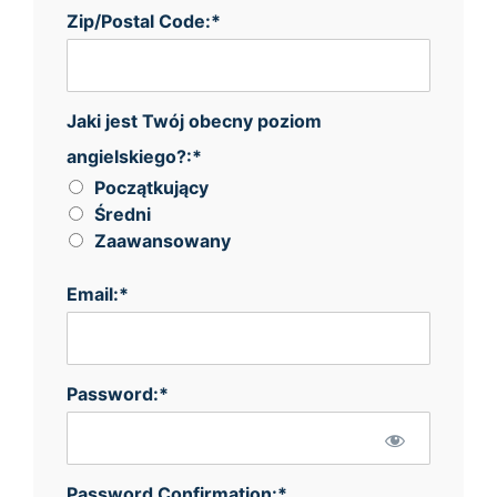
Zip/Postal Code:*
Jaki jest Twój obecny poziom angielskiego?
Jaki jest Twój obecny poziom
angielskiego?:*
Początkujący
Średni
Zaawansowany
Email:*
Password:*
Password Confirmation:*