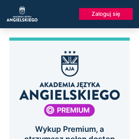
Skip
to
Zaloguj się
content
Wykup Premium, a