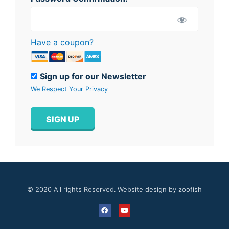
Have a coupon?
Sign up for our Newsletter
We Respect Your Privacy
No val
© 2020 All rights Reserved. Website design by zoofish
F
Y
a
o
c
u
e
t