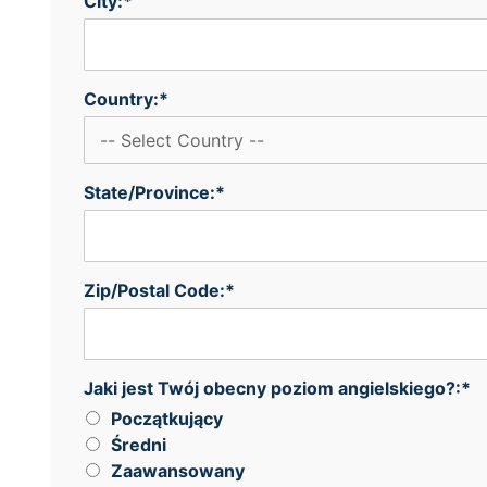
City:*
Country:*
State/Province:*
Zip/Postal Code:*
Jaki jest Twój obecny poziom angielskiego?
Jaki jest Twój obecny poziom angielskiego?:*
Początkujący
Średni
Zaawansowany