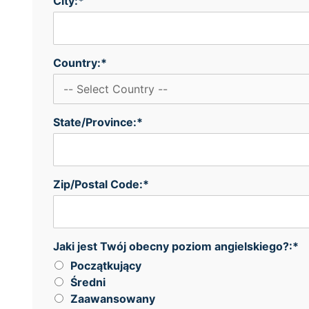
City:*
Country:*
State/Province:*
Zip/Postal Code:*
Jaki jest Twój obecny poziom angielskiego?
Jaki jest Twój obecny poziom angielskiego?:*
Początkujący
Średni
Zaawansowany