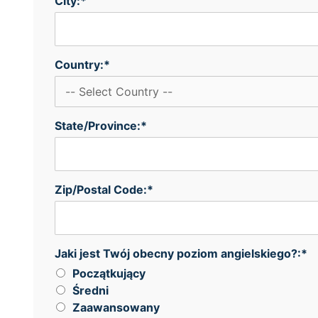
City:*
Country:*
State/Province:*
Zip/Postal Code:*
Jaki jest Twój obecny poziom angielskiego?
Jaki jest Twój obecny poziom angielskiego?:*
Początkujący
Średni
Zaawansowany