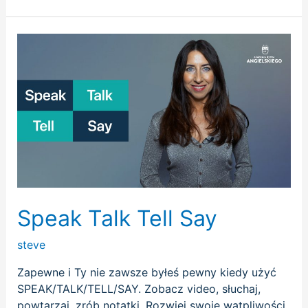
Speak
Talk
Tell
Say
Speak Talk Tell Say
steve
Zapewne i Ty nie zawsze byłeś pewny kiedy użyć
SPEAK/TALK/TELL/SAY. Zobacz video, słuchaj,
powtarzaj, zrób notatki. Rozwiej swoje wątpliwości