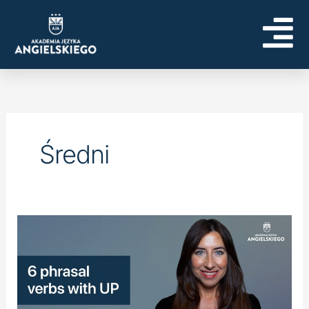
Skip
to
content
Średni
Phrasal
Verb
with
UP