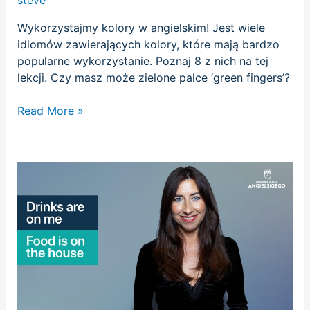
steve
Wykorzystajmy kolory w angielskim! Jest wiele
idiomów zawierających kolory, które mają bardzo
popularne wykorzystanie. Poznaj 8 z nich na tej
lekcji. Czy masz może zielone palce ‘green fingers’?
Read More »
Drinks
are
on
me
–
Food
is
on
the