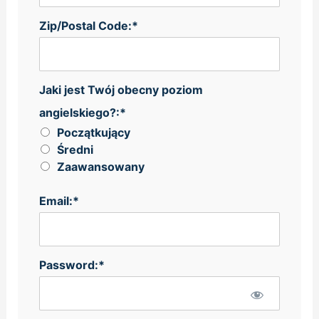
Zip/Postal Code:*
Jaki jest Twój obecny poziom angielskiego?
Jaki jest Twój obecny poziom
angielskiego?:*
Początkujący
Średni
Zaawansowany
Email:*
Password:*