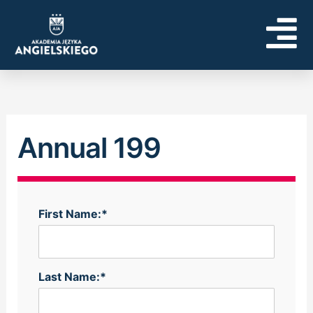
Skip
to
content
Annual 199
First Name:*
Last Name:*