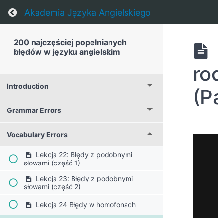
Return to course: 200 najczęściej popełniany
Akademia Języka Angielskiego
200 najczęściej popełnianych
błędów w języku angielskim
ro
Introduction
(P
Grammar Errors
Vocabulary Errors
Lekcja 22: Błędy z podobnymi
słowami (część 1)
Lekcja 23: Błędy z podobnymi
słowami (część 2)
Lekcja 24 Błędy w homofonach