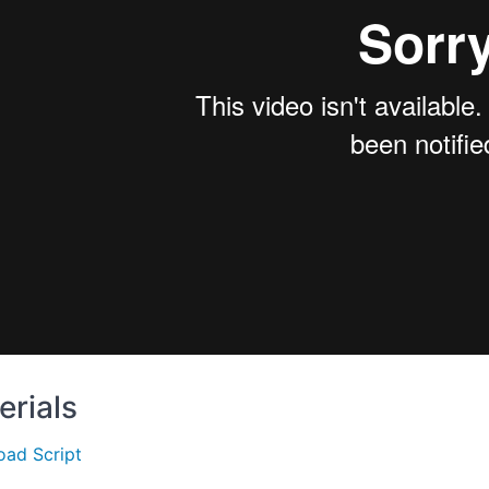
erials
ad Script