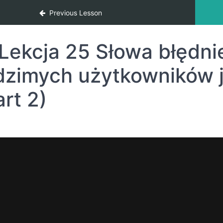
ch błędów w języku angielskim
Previous Lesson
Lekcja 25 Słowa błędni
dzimych użytkowników j
art 2)